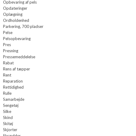
Opbevaring af pels
Opdateringer
Oplægning
Ordholdenhed​
Parkering, 700 pladser
Pelse
Pelsopbevaring
Pres
Presning
Pressemeddelelse
Rabat
Rens af tæpper
Rent
Reparation
Rettidighed
Rulle
Samarbejde
Sengetøj
Silke
Skind
Skitøj
Skjorter
Skrædder