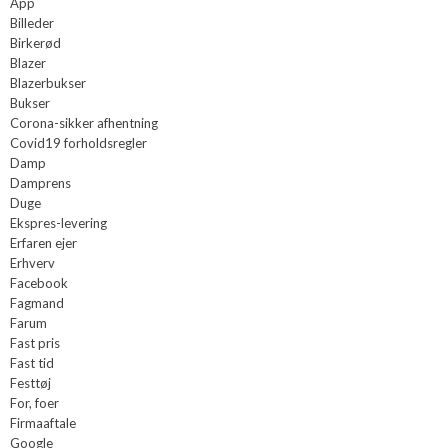
App
Billeder
Birkerød
Blazer
Blazerbukser
Bukser
Corona-sikker afhentning
Covid19 forholdsregler
Damp
Damprens
Duge
Ekspres-levering
Erfaren ejer
Erhverv
Facebook
Fagmand
Farum
Fast pris
Fast tid
Festtøj
For, foer
Firmaaftale
Google