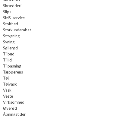
Skrædderi
Slips
SMS-service
Stolthed
Storkunderabat
Strygning
Syning
Søllerød
Tilbud
Tillid
Tilpasning
Tæpperens
Tøj
Tøjvask
Vask
Veste
Virksomhed
Øverød
Åbningstider