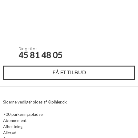
Ring til os
45 81 48 05
FÅ ET TILBUD
Siderne vedligeholdes af ©pihler.dk
700 parkeringspladser
Abonnement
Afhentning
Allerød